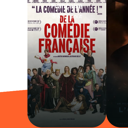
Française
5
&
11
août