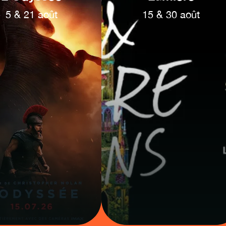
5
&
21
août
15
&
30
août