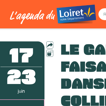
LE G
17
FAISA
23
DANS
juin
COLL