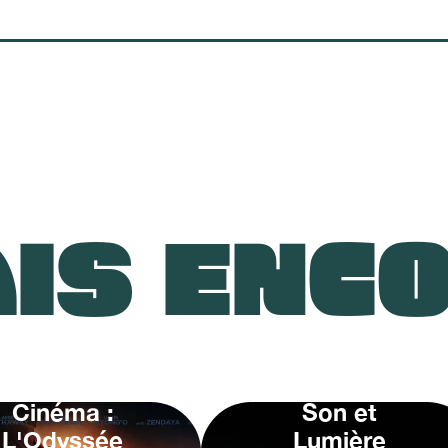
IS ENC
Cinéma :
Son et
L'Odyssée
Lumière