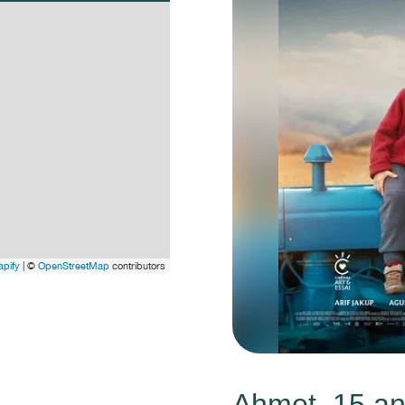
pify
| ©
OpenStreetMap
contributors
Ahmet, 15 ans