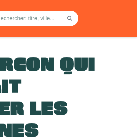
ARCON QUI
IT
ER LES
INES