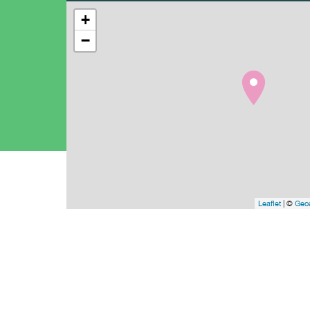
+
−
Leaflet
| ©
Geoa