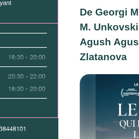
yant
De Georgi M
M. Unkovski
Agush Agus
Zlatanova
18:30 - 20:00
20:30 - 22:00
18:30 - 20:00
38448101