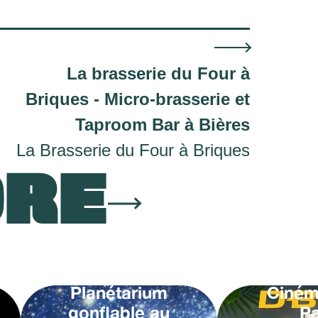
La brasserie du Four à
Briques - Micro-brasserie et
Taproom Bar à Bières
La Brasserie du Four à Briques
ORE
Planétarium
Ciném
gonflable au
Pa