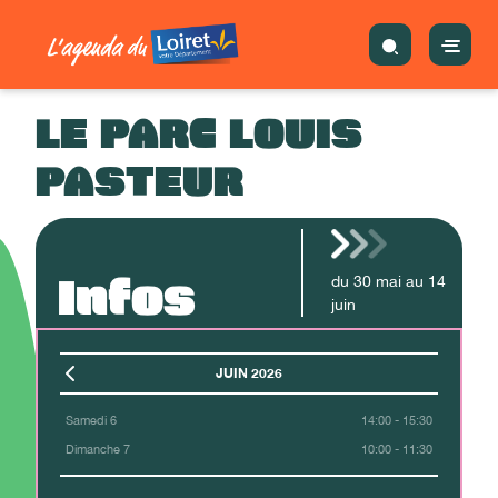
LE PARC LOUIS
PASTEUR
Infos
du
30
mai
au
14
juin
JUIN 2026
Samedi 6
14:00 - 15:30
Dimanche 7
10:00 - 11:30