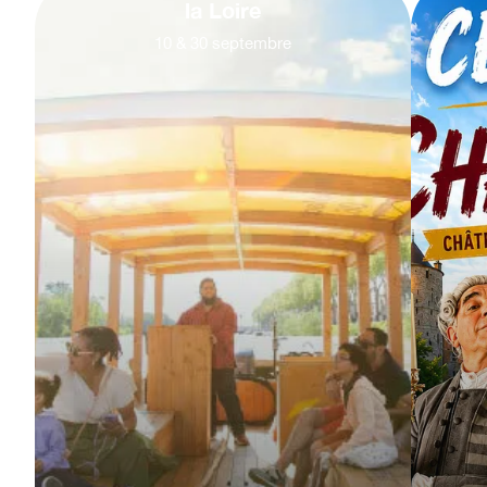
la Loire
10
&
30
septembre