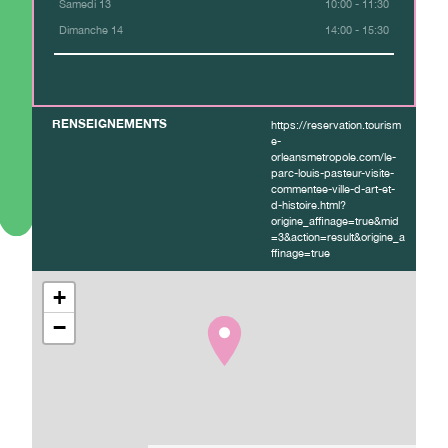
Samedi 13
10:00 - 11:30
Dimanche 14
14:00 - 15:30
RENSEIGNEMENTS
https://reservation.tourism
e-
orleansmetropole.com/le-
parc-louis-pasteur-visite-
commentee-ville-d-art-et-
d-histoire.html?
origine_affinage=true&mid
=3&action=result&origine_a
ffinage=true
+
−