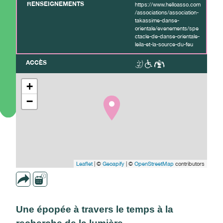
RENSEIGNEMENTS
https://www.helloasso.com
/associations/association-
takassime-danse-
orientale/evenements/spe
ctacle-de-danse-orientale-
leila-et-la-source-du-feu
ACCÈS
+
−
Leaflet
| ©
Geoapify
| ©
OpenStreetMap
contributors
Une épopée à travers le temps à la