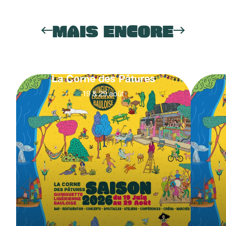
MAIS ENCORE
La Corne des Pâtures
19
&
29
août