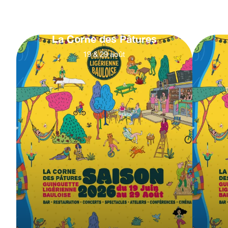
La Corne des Pâtures
19
&
29
août