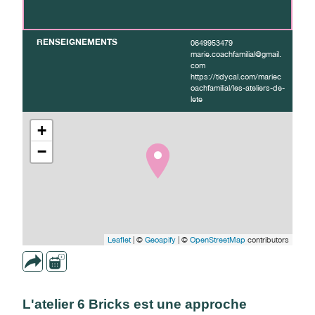
RENSEIGNEMENTS
0649953479
marie.coachfamilial@gmail.
com
https://tidycal.com/mariec
oachfamilial/les-ateliers-de-
lete
+
−
Leaflet
| ©
Geoapify
| ©
OpenStreetMap
contributors
L'atelier 6 Bricks est une approche