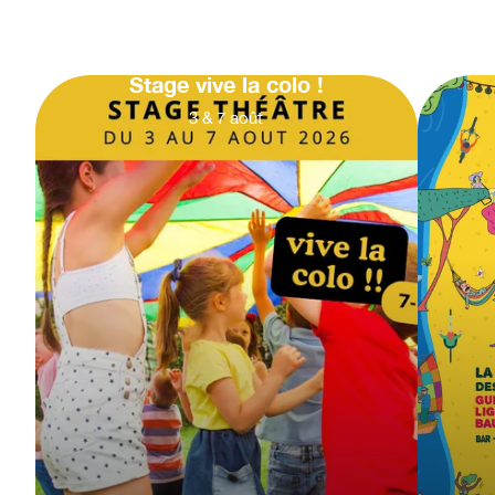
Stage vive la colo !
3
&
7
août