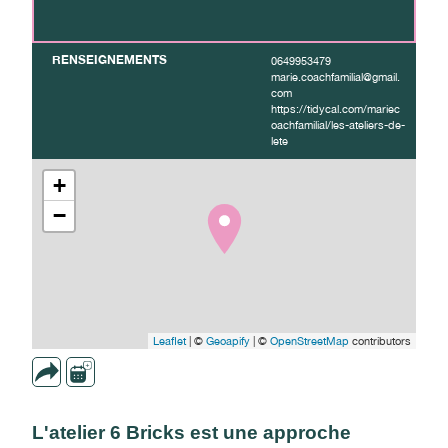
RENSEIGNEMENTS
0649953479
marie.coachfamilial@gmail.
com
https://tidycal.com/mariec
oachfamilial/les-ateliers-de-
lete
+
−
Leaflet
| ©
Geoapify
| ©
OpenStreetMap
contributors
L'atelier 6 Bricks est une approche