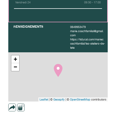
Vendredi 24
09:30 - 17:00
RENSEIGNEMENTS
0649953479
marie.coachfamilial@gmail.
com
https://tidycal.com/mariec
oachfamilial/les-ateliers-de-
lete
+
−
Leaflet
| ©
Geoapify
| ©
OpenStreetMap
contributors