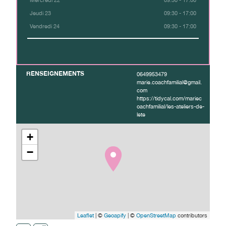
Mercredi 22
09:30 - 17:00
Jeudi 23
09:30 - 17:00
Vendredi 24
09:30 - 17:00
RENSEIGNEMENTS
0649953479
marie.coachfamilial@gmail.
com
https://tidycal.com/mariec
oachfamilial/les-ateliers-de-
lete
+
−
Leaflet
| ©
Geoapify
| ©
OpenStreetMap
contributors