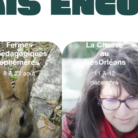
IS ENC
Fermes
La Chasse
pédagogiques
au
éphémères
TrésOrléans
8
&
23
août
11
&
12
décembre