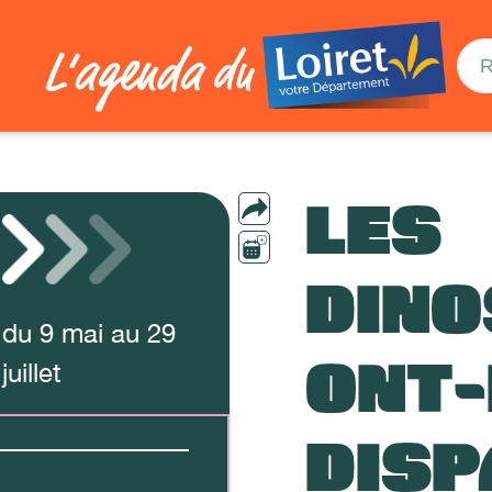
LES
DIN
du
9
mai
au
29
ONT-
juillet
DISP