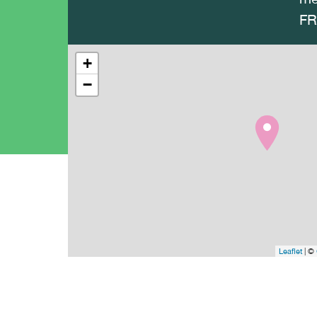
FR
+
−
Leaflet
| ©