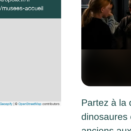
/musees-accueil
Partez à la
Geoapify
| ©
OpenStreetMap
contributors
dinosaures 
anciens aux 