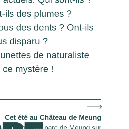
-ils des plumes ?
tous des dents ? Ont-ils
us disparu ?
lunettes de naturaliste
 ce mystère !
Cet été au Château de Meung
Château parc de Meung sur