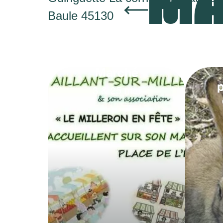
MA
Baule 45130
Marché
3
&
25
mai