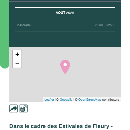
AOÛT 2026
Mercredi 5
22:00 - 23:59
+
−
Leaflet
| ©
Geoapify
| ©
OpenStreetMap
contributors
Dans le cadre des Estivales de Fleury -