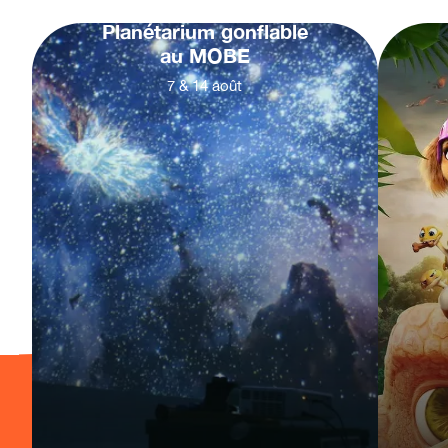
Planétarium gonflable
au MOBE
7
&
14
août