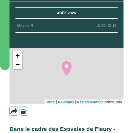
AOÛT 2026
Mercredi 5
22:00 - 23:59
+
−
Leaflet
| ©
Geoapify
| ©
OpenStreetMap
contributors
Dans le cadre des Estivales de Fleury -