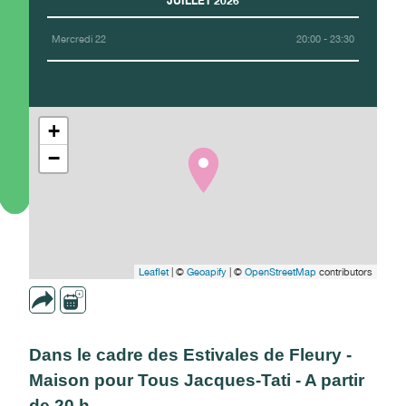
JUILLET 2026
Mercredi 22
20:00 - 23:30
+
−
Leaflet
| ©
Geoapify
| ©
OpenStreetMap
contributors
Dans le cadre des Estivales de Fleury -
Maison pour Tous Jacques-Tati - A partir
de 20 h