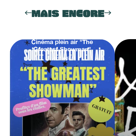
MAIS ENCORE
Cinéma plein air "The
Greatest Showman"
vendredi
7