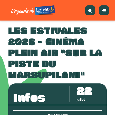
LES ESTIVALES
2026 - CINÉMA
PLEIN AIR "SUR LA
PISTE DU
MARSUPILAMI"
22
Infos
juillet