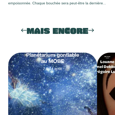
empoisonnée. Chaque bouchée sera peut-être la dernière...
MAIS ENCORE
Planétarium gonflable
au MOBE
7
&
14
août