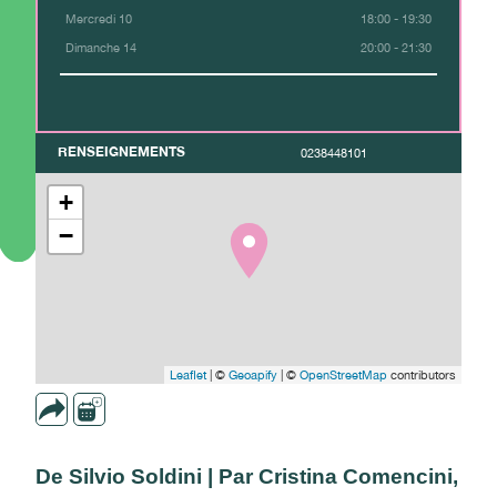
Mercredi 10
18:00 - 19:30
Dimanche 14
20:00 - 21:30
RENSEIGNEMENTS
0238448101
+
−
Leaflet
| ©
Geoapify
| ©
OpenStreetMap
contributors
De Silvio Soldini | Par Cristina Comencini,