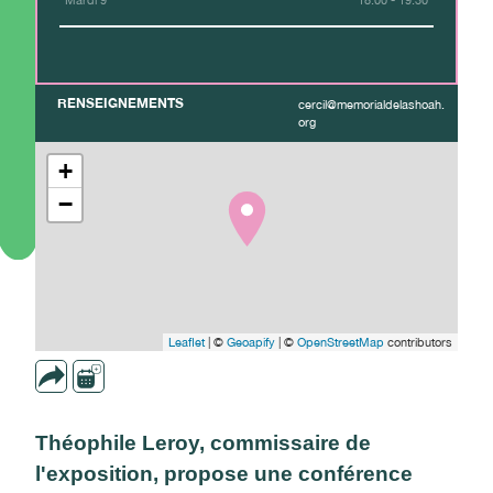
Mardi 9
18:00 - 19:30
RENSEIGNEMENTS
cercil@memorialdelashoah.
org
+
−
Leaflet
| ©
Geoapify
| ©
OpenStreetMap
contributors
Théophile Leroy, commissaire de
l'exposition, propose une conférence