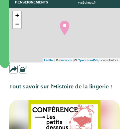
RENSEIGNEMENTS
vla@checy.fr
+
−
Leaflet
| ©
Geoapify
| ©
OpenStreetMap
contributors
Tout savoir sur l'Histoire de la lingerie !