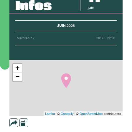
Infos
juin
JUIN 2026
Mercredi 17
20:30 - 22:00
+
−
Leaflet
| ©
Geoapify
| ©
OpenStreetMap
contributors