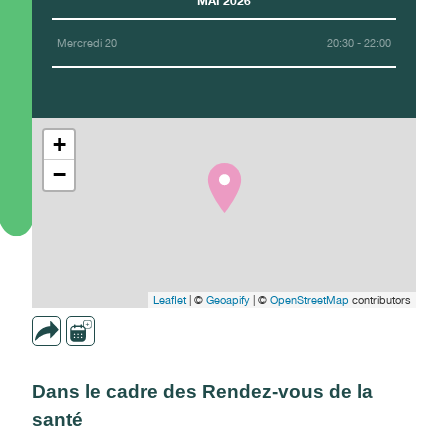
MAI 2026
Mercredi 20
20:30 - 22:00
+
−
Leaflet
| ©
Geoapify
| ©
OpenStreetMap
contributors
Dans le cadre des Rendez-vous de la
santé