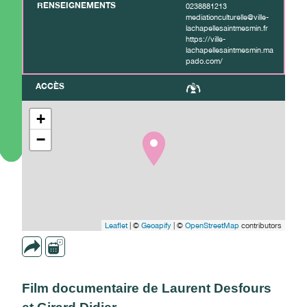
RENSEIGNEMENTS
0238881213
mediationculturelle@ville-
lachapellesaintmesmin.fr
https://ville-
lachapellesaintmesmin.ma
pado.com/
ACCÈS
+
−
Leaflet
| ©
Geoapify
| ©
OpenStreetMap
contributors
Film documentaire de Laurent Desfours