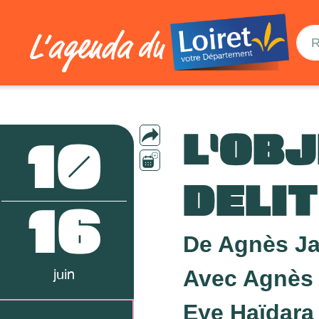
L'OBJ
10
DELIT
16
De Agnès Ja
Avec Agnès J
juin
Eye Haïdara