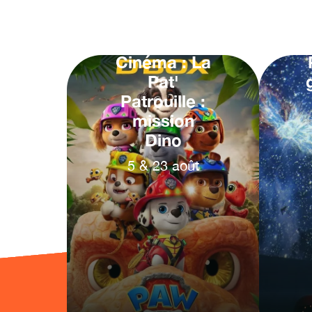
Cinéma : La
Pat'
Patrouille :
mission
Dino
5
&
23
août