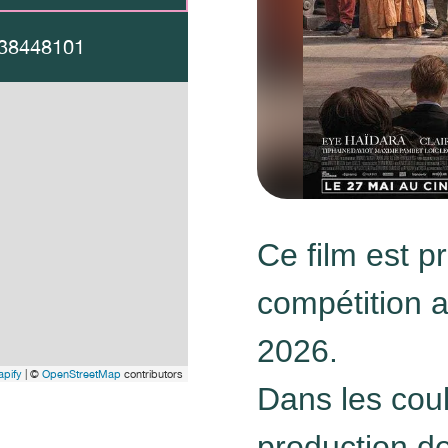
38448101
Ce film est p
compétition 
2026.
pify
| ©
OpenStreetMap
contributors
Dans les cou
production d