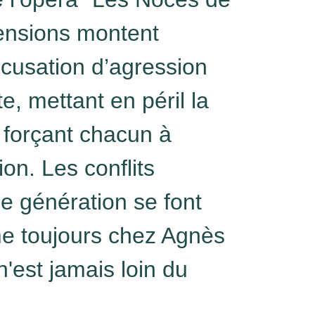
tensions montent
ccusation d’agression
e, mettant en péril la
 forçant chacun à
ion. Les conflits
de génération se font
me toujours chez Agnès
 n'est jamais loin du