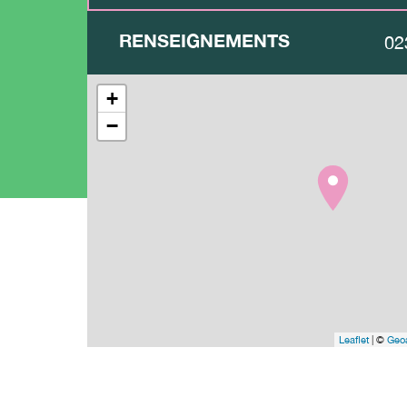
RENSEIGNEMENTS
02
+
−
Leaflet
| ©
Geoa