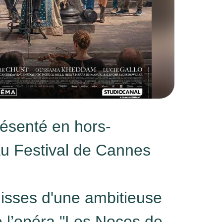
résenté en hors-
au Festival de Cannes
lisses d'une ambitieuse
e l’opéra "Les Noces de