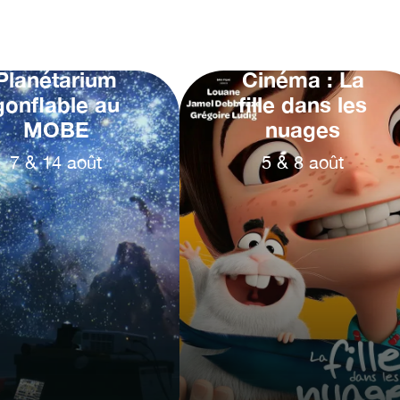
Planétarium
Cinéma : La
gonflable au
fille dans les
MOBE
nuages
7
&
14
août
5
&
8
août