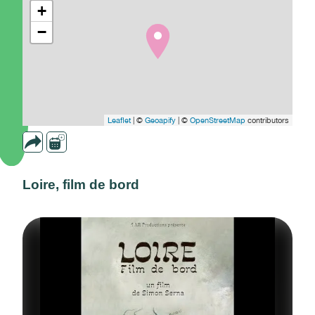
+
−
Leaflet
| ©
Geoapify
| ©
OpenStreetMap
contributors
Loire, film de bord