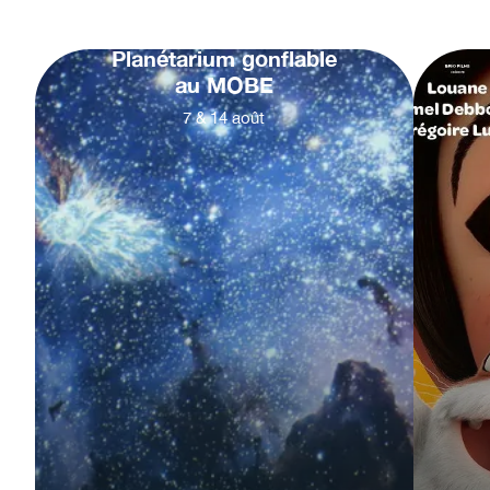
Planétarium gonflable
au MOBE
7
&
14
août