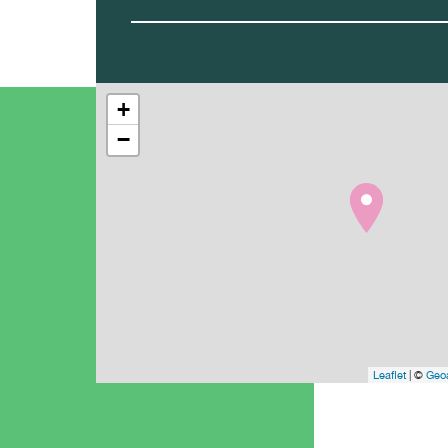
+
−
Leaflet
| ©
Geoa