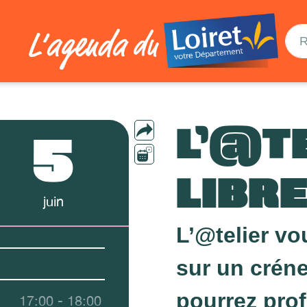
L’@T
5
LIBRE
juin
L’@telier vo
sur un crén
pourrez prof
17:00 - 18:00