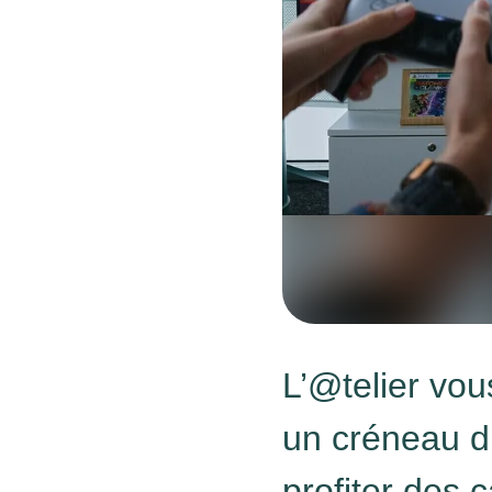
L’@telier vou
un créneau d
profiter des 