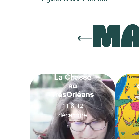
MA
La Chasse
au
TrésOrléans
11
&
12
décembre