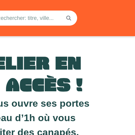
ELIER EN
 ACCÈS !
us ouvre ses portes
eau d’1h où vous
iter des canapés,