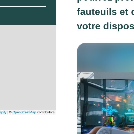
fauteuils et
votre dispos
pify
| ©
OpenStreetMap
contributors