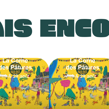
IS ENC
La Corne
La Corne
des Pâtures
des Pâtures
19
&
29
août
19
&
29
août