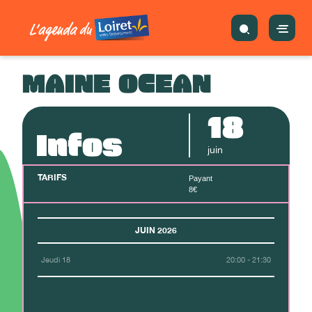
MAINE OCEAN
18
Infos
juin
TARIFS
Payant
8€
JUIN 2026
Jeudi 18
20:00 - 21:30