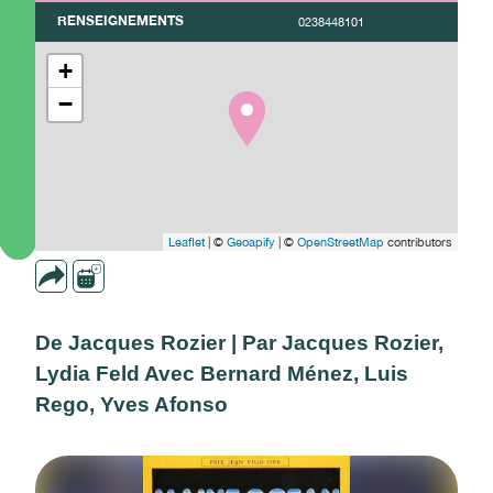
RENSEIGNEMENTS
0238448101
+
−
Leaflet
| ©
Geoapify
| ©
OpenStreetMap
contributors
De Jacques Rozier | Par Jacques Rozier,
Lydia Feld Avec Bernard Ménez, Luis
Rego, Yves Afonso