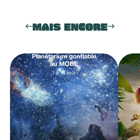
MAIS ENCORE
Planétarium gonflable
au MOBE
7
&
14
août