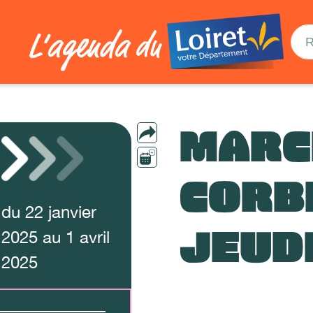
MARC
CORBE
du
22
janvier
JEUD
2025
au
1
avril
2025