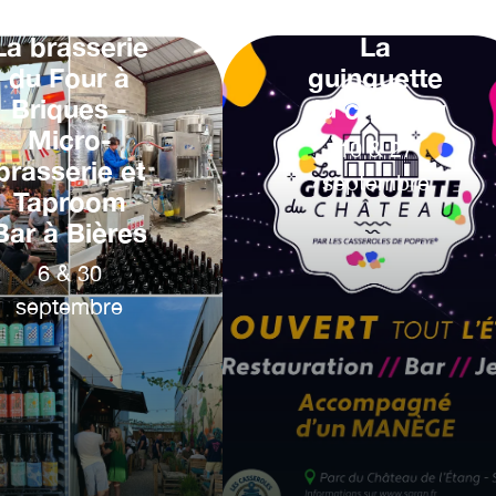
La brasserie
La
du Four à
guinguette
Briques -
du château
Micro-
10
&
27
brasserie et
septembre
Taproom
Bar à Bières
6
&
30
septembre