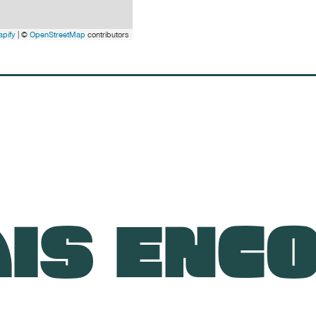
pify
| ©
OpenStreetMap
contributors
IS ENC