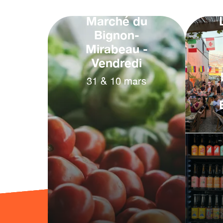
Marché du
Bignon-
Mirabeau -
Vendredi
31
&
10
mars