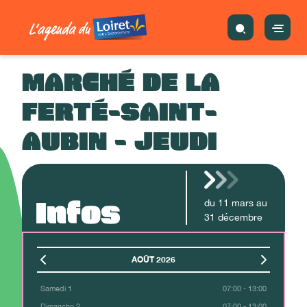
MARCHÉ DE LA
FERTÉ-SAINT-
AUBIN - JEUDI
Infos
du
11
mars
au
31
décembre
AOÛT 2026
Samedi 1
07:00 - 13:00
Dimanche 2
07:00 - 13:00