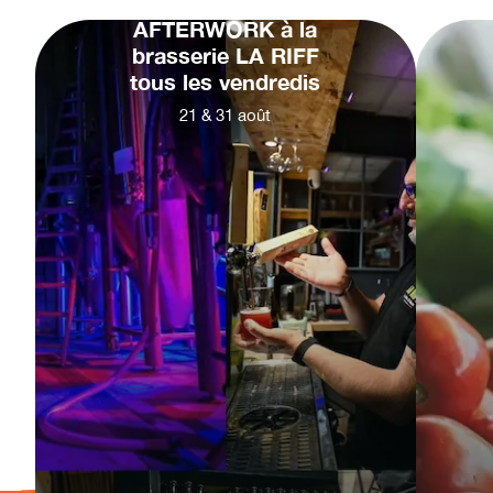
AFTERWORK à la
brasserie LA RIFF
tous les vendredis
21
&
31
août