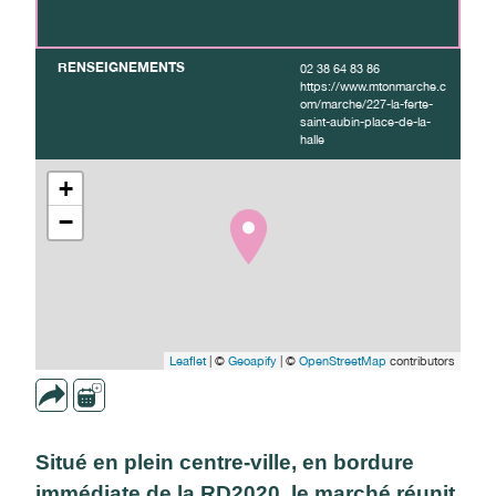
RENSEIGNEMENTS
02 38 64 83 86
https://www.mtonmarche.c
om/marche/227-la-ferte-
saint-aubin-place-de-la-
halle
+
−
Leaflet
| ©
Geoapify
| ©
OpenStreetMap
contributors
Situé en plein centre-ville, en bordure
immédiate de la RD2020, le marché réunit