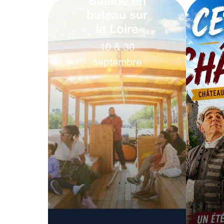
Balade en
bateau sur
la Loire
10
&
30
septembre