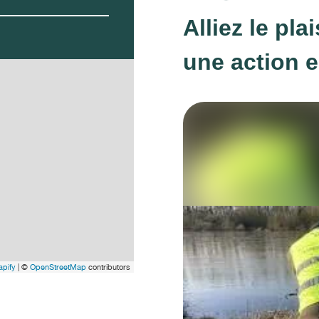
Alliez le pla
une action 
pify
| ©
OpenStreetMap
contributors