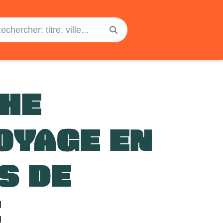
HE
OYAGE EN
S DE
E