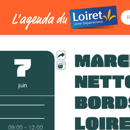
MARC
7
NETT
juin
BORD
LOIR
09:00 - 12:00