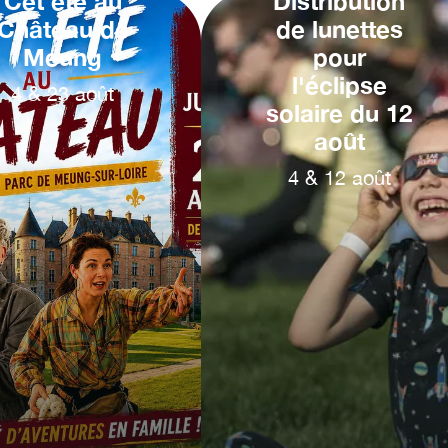
Cet été au
Distribution
Château de
de lunettes
Meung
pour
l'éclipse
4
&
23
août
solaire du 12
août
4
&
12
août