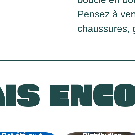
Pensez à ven
chaussures, g
IS ENC