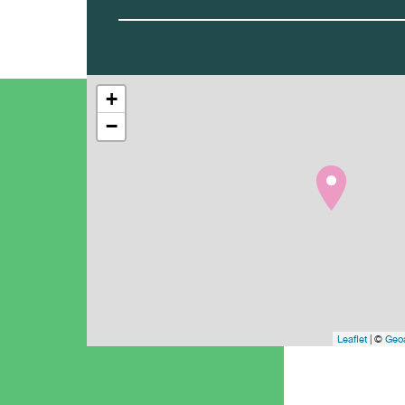
+
−
Leaflet
| ©
Geoa