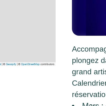
Accompagn
plongez d
et
| ©
Geoapify
| ©
OpenStreetMap
contributors
grand arti
Calendrie
réservati
Mars :