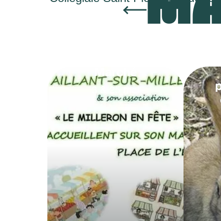
MA
Marché
3
&
25
mai