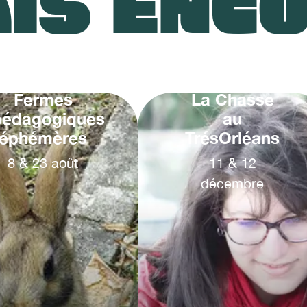
IS ENC
Fermes
La Chasse
pédagogiques
au
éphémères
TrésOrléans
8
&
23
août
11
&
12
décembre