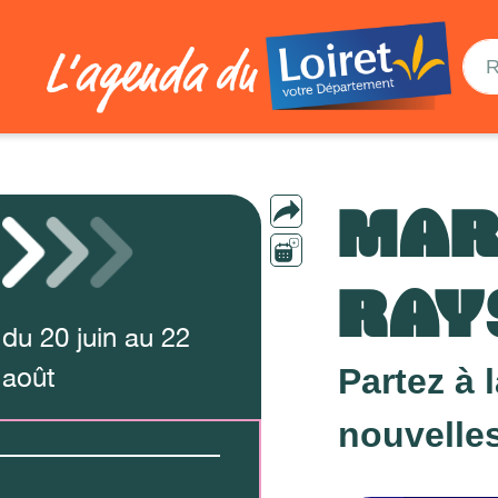
MAR
RAY
du
20
juin
au
22
août
Partez à 
nouvelles