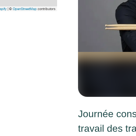
pify
| ©
OpenStreetMap
contributors
Journée cons
travail des tr