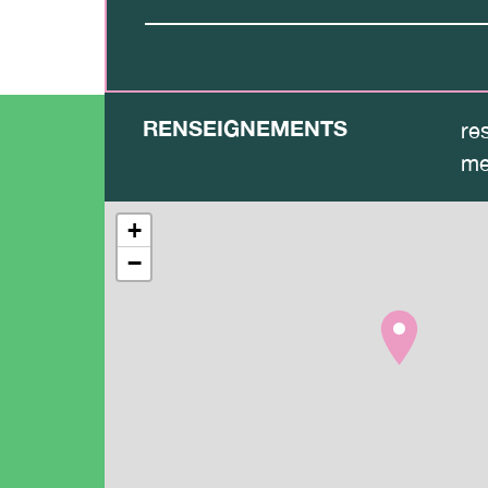
RENSEIGNEMENTS
re
me
+
−