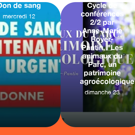
Don de sang
Cycle de
conférences
mercredi
12
2/2 par
Anne-Marie
Royer-
Pantin, "Les
animaux du
Parc, un
patrimoine
agroécologique
dimanche
23