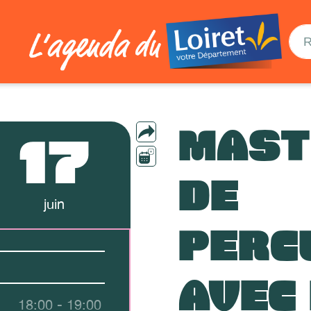
MAST
17
DE
juin
PERC
AVEC
18:00 - 19:00