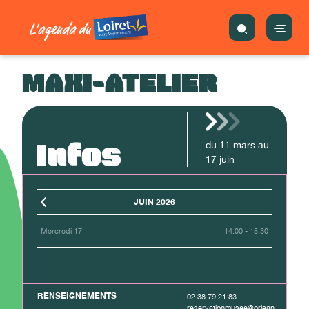
MAXI-ATELIER
Infos
du
11
mars
au
17
juin
JUIN 2026
Mercredi 17
14:00 - 15:30
RENSEIGNEMENTS
02 38 79 21 83
reservationmusee@orlean