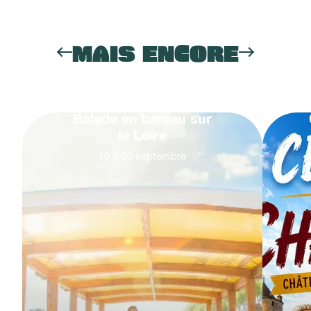
MAIS ENCORE
Balade en bateau sur
la Loire
10
&
30
septembre