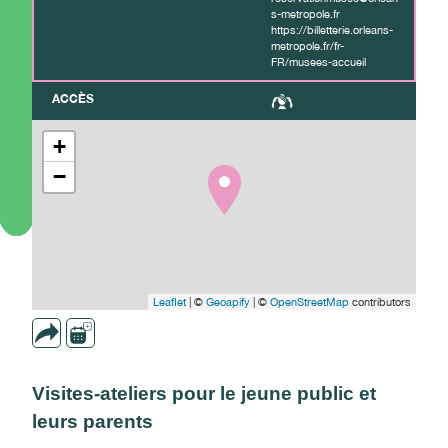
s-metropole.fr
https://billetterie.orleans-
metropole.fr/fr-
FR/musees-accueil
ACCÈS
+
−
Leaflet
| ©
Geoapify
| ©
OpenStreetMap
contributors
Visites-ateliers pour le jeune public et
leurs parents