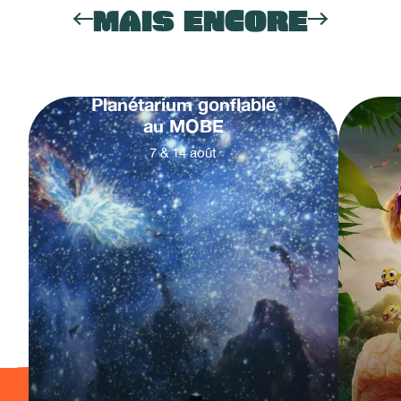
MAIS ENCORE
Planétarium gonflable
au MOBE
7
&
14
août