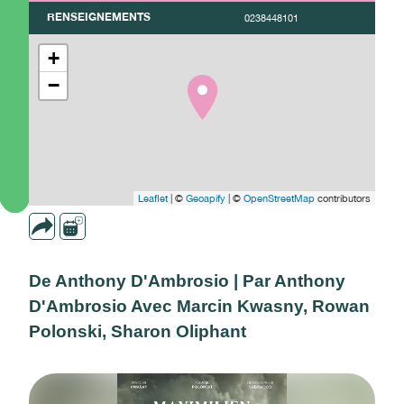
RENSEIGNEMENTS
0238448101
+
−
Leaflet
| ©
Geoapify
| ©
OpenStreetMap
contributors
De Anthony D'Ambrosio | Par Anthony
D'Ambrosio Avec Marcin Kwasny, Rowan
Polonski, Sharon Oliphant