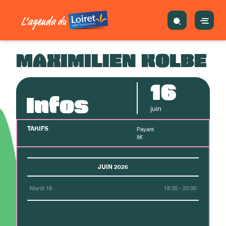
MAXIMILIEN KOLBE
16
Infos
juin
TARIFS
Payant
8€
JUIN 2026
Mardi 16
18:30 - 20:00