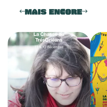
MAIS ENCORE
La Chasse au
TrésOrléans
11
&
12
décembre