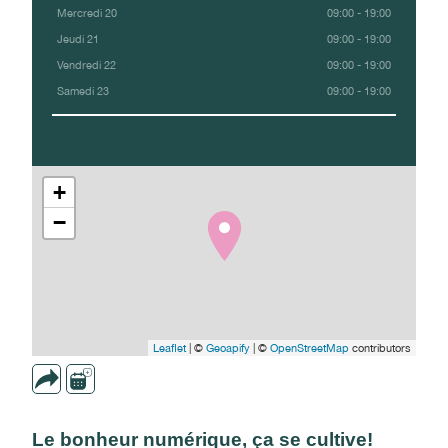
Mercredi 20
09:00 - 19:00
Jeudi 21
09:00 - 19:00
Vendredi 22
09:00 - 19:00
Samedi 23
09:00 - 19:00
+
−
Leaflet
| ©
Geoapify
| ©
OpenStreetMap
contributors
Le bonheur numérique, ça se cultive!