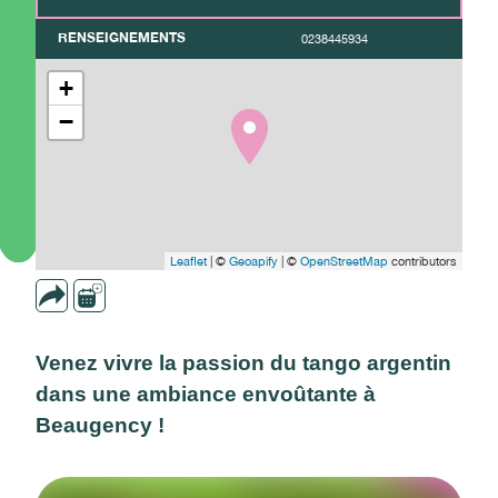
RENSEIGNEMENTS
0238445934
+
−
Leaflet
| ©
Geoapify
| ©
OpenStreetMap
contributors
Venez vivre la passion du tango argentin
dans une ambiance envoûtante à
Beaugency !