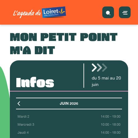
MON PETIT POINT
M'A DIT
Infos
du
5
mai
au
20
juin
JUIN 2026
Mardi 2
14:00 - 19:00
Mercredi 3
10:00 - 18:00
Jeudi 4
14:00 - 18:00