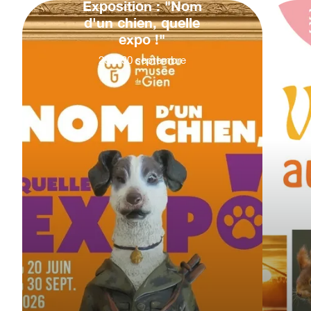
Exposition : "Nom
d'un chien, quelle
expo !"
20
&
30
septembre