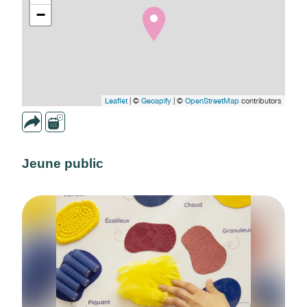
−
Leaflet
| ©
Geoapify
| ©
OpenStreetMap
contributors
Jeune public