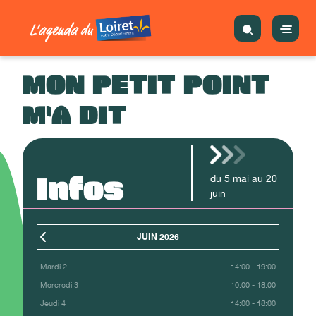
MON PETIT POINT
M'A DIT
Infos
du
5
mai
au
20
juin
JUIN 2026
Mardi 2
14:00 - 19:00
Mercredi 3
10:00 - 18:00
Jeudi 4
14:00 - 18:00