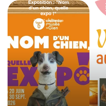
Exposition : "Nom
d'un chien, quelle
expo !"
20
&
30
septembre