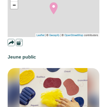
−
Leaflet
| ©
Geoapify
| ©
OpenStreetMap
contributors
Jeune public