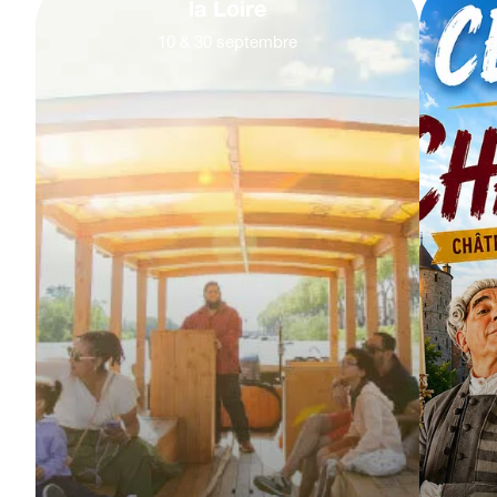
la Loire
10
&
30
septembre