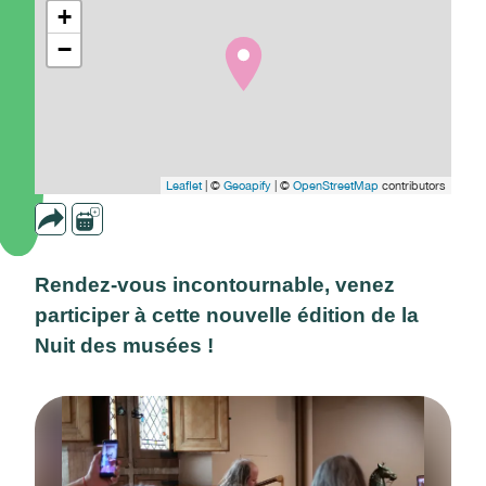
+
−
Leaflet
| ©
Geoapify
| ©
OpenStreetMap
contributors
Rendez-vous incontournable, venez
participer à cette nouvelle édition de la
Nuit des musées !