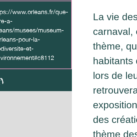
tps://www.orleans.fr/que-
La vie de
re-a-
carnaval,
leans/musees/museum-
rleans-pour-la-
thème, qu
odiversite-et-
nvironnement#c8112
habitants 
lors de le
retrouver
expositio
des créati
thème des