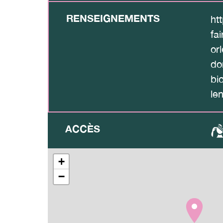
RENSEIGNEMENTS
ht
fai
or
do
bi
le
ACCÈS
+
−