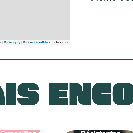
et
| ©
Geoapify
| ©
OpenStreetMap
contributors
IS ENC