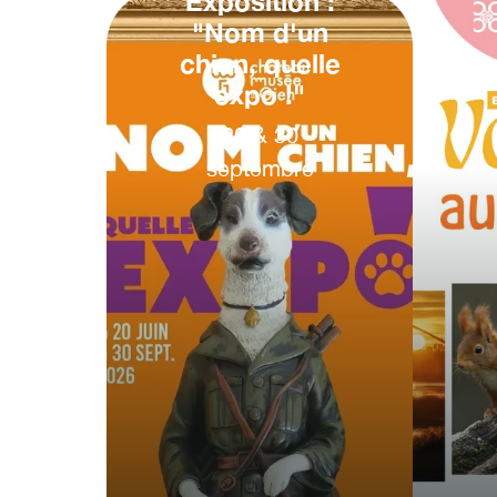
Exposition :
"Nom d'un
chien, quelle
expo !"
20
&
30
septembre