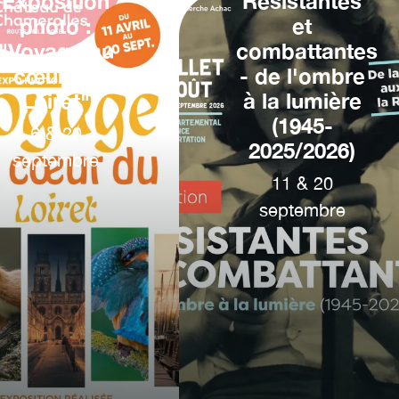
Exposition
Résistantes
photo :
et
"Voyage au
combattantes
cœur du
- de l'ombre
Loiret"
à la lumière
(1945-
6
&
20
2025/2026)
septembre
11
&
20
septembre