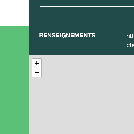
RENSEIGNEMENTS
ht
ch
+
−