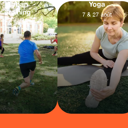
Urban
Yoga
Training
7
&
27
août
2
&
29
août