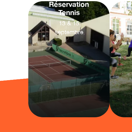
Réservation
Tennis
13
&
15
septembre