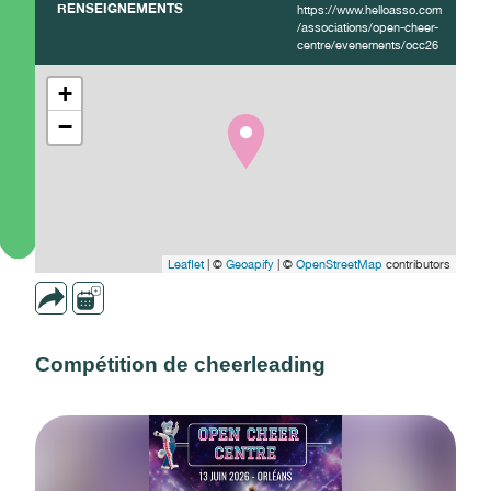
RENSEIGNEMENTS
https://www.helloasso.com
/associations/open-cheer-
centre/evenements/occ26
+
−
Leaflet
| ©
Geoapify
| ©
OpenStreetMap
contributors
Compétition de cheerleading