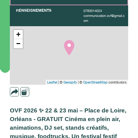
RENSEIGNEMENTS
0783014024
communication.ovf@gmail.c
om
+
−
Leaflet
| ©
Geoapify
| ©
OpenStreetMap
contributors
OVF 2026 ✨ 22 & 23 mai – Place de Loire,
Orléans - GRATUIT Cinéma en plein air,
animations, DJ set, stands créatifs,
musique, foodtrucks. Un festival festif