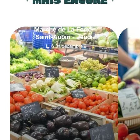
MAIS ENCORE
Marché de La Ferté-
Saint-Aubin - Jeudi
11
&
31
décembre