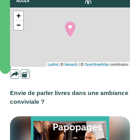
ACCÈS
+
−
Leaflet
| ©
Geoapify
| ©
OpenStreetMap
contributors
Envie de parler livres dans une ambiance
conviviale ?