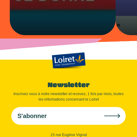
Newsletter
Inscrivez vous à notre newsletter et recevez, 1 fois par mois, toutes
les informations concernant le Loiret
S'abonner
15 rue Eugène Vignat