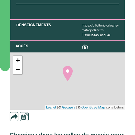
RENSEIGNEMENTS
https://billetterie.orleans-
metropole.fr/fr-
FR/musees-accueil
ACCÈS
+
−
Leaflet
| ©
Geoapify
| ©
OpenStreetMap
contributors
Cheminez dans les salles du musée pour