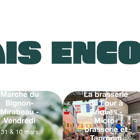
IS ENC
Marché du
La brasserie
Bignon-
du Four à
Mirabeau -
Briques -
Vendredi
Micro-
brasserie et
31
&
10
mars
Taproom