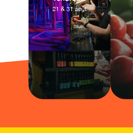
21
&
31
août