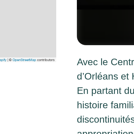
Avec le Cent
pify
| ©
OpenStreetMap
contributors
d’Orléans et
En partant d
histoire famil
discontinuité
appropriation