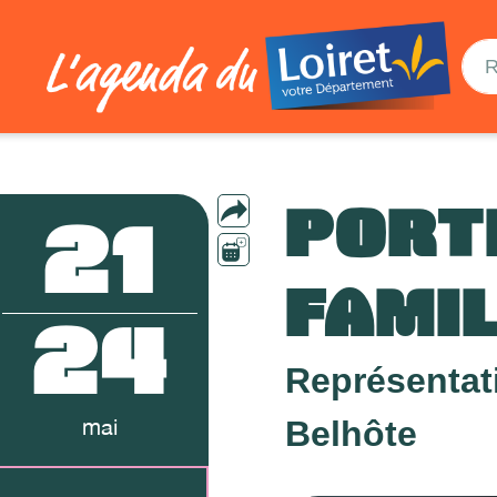
PORT
21
FAMI
24
Représentat
Belhôte
mai