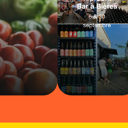
Bar à Bières
6
&
30
septembre