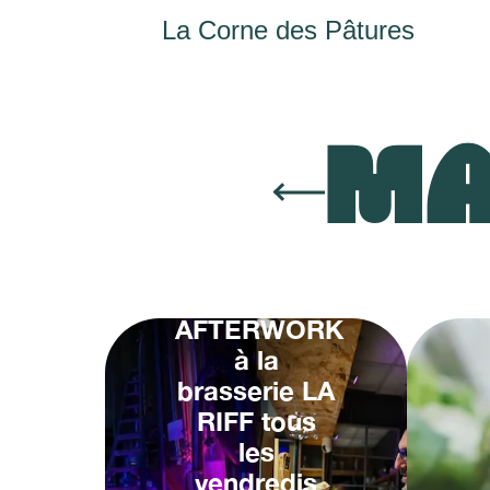
La Corne des Pâtures
MA
AFTERWORK
à la
brasserie LA
RIFF tous
les
vendredis