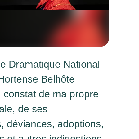
re Dramatique National
 Hortense Belhôte
u constat de ma propre
iale, de ses
s, déviances, adoptions,
s et autres indigestions