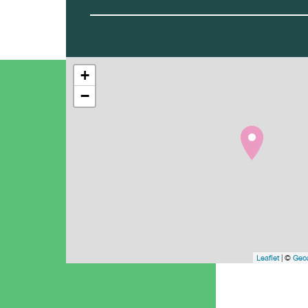
+
−
Leaflet
| ©
Geoa