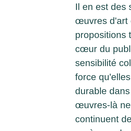
Il en est de
œuvres d'art
propositions 
cœur du publi
sensibilité co
force qu'elle
durable dans 
œuvres-là ne 
continuent d