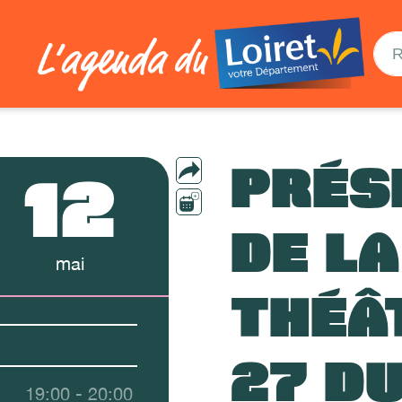
PRÉS
12
DE L
mai
THÉÂ
27 D
19:00 - 20:00