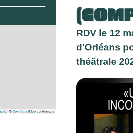
(COM
RDV le 12 ma
d'Orléans po
théâtrale 2
pify
| ©
OpenStreetMap
contributors