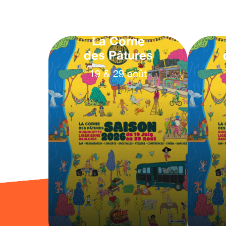
La Corne
des Pâtures
19
&
29
août