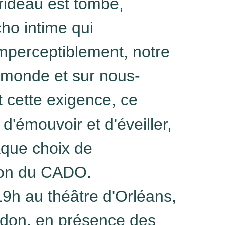
rideau est tombé,
o intime qui
imperceptiblement, notre
 monde et sur nous-
 cette exigence, ce
 d'émouvoir et d'éveiller,
aque choix de
on du
CADO
.
9h au théâtre d'Orléans,
idon, en présence des