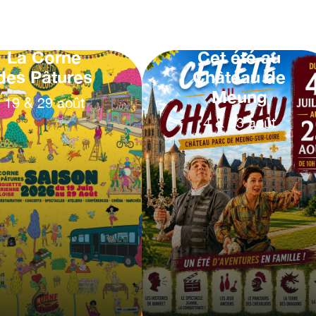
La Corne
Cet été au
des Pâtures
Château de
Meung
19
&
29
août
4
&
23
août