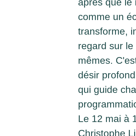
après que le 
comme un éch
transforme, 
regard sur le
mêmes. C'est
désir profond
qui guide ch
programmati
Le 12 mai à 1
Christophe L