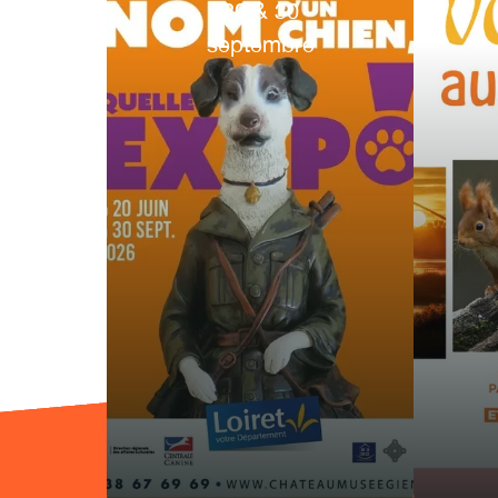
20
&
30
septembre