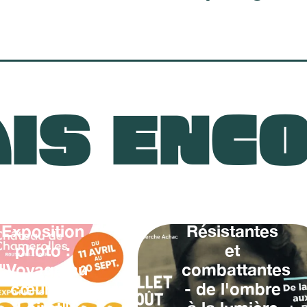
IS ENC
Exposition
Résistantes
photo :
et
"Voyage au
combattantes
cœur du
- de l'ombre