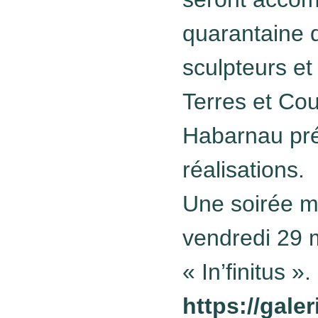
quarantaine d
sculpteurs et
Terres et Co
Habarnau pré
réalisations.
Une soirée m
vendredi 29 
« In’finitus ».
https://galer