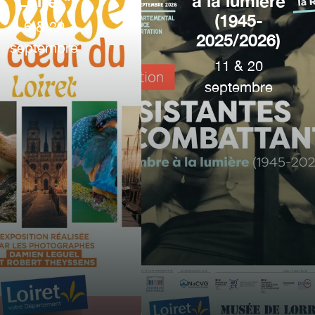
Loiret"
à la lumière
(1945-
6
&
20
2025/2026)
septembre
11
&
20
septembre