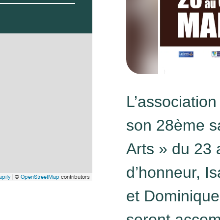
L’association
son 28ème sa
Arts » du 23 
d’honneur, I
pify
| ©
OpenStreetMap
contributors
et Dominique
seront acco