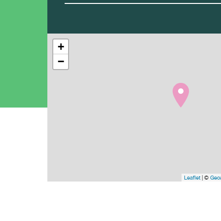
+
−
Leaflet
| ©
Geoa