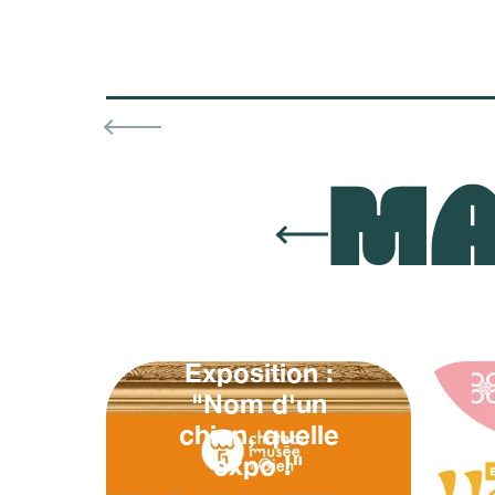
MA
Exposition :
"Nom d'un
chien, quelle
expo !"