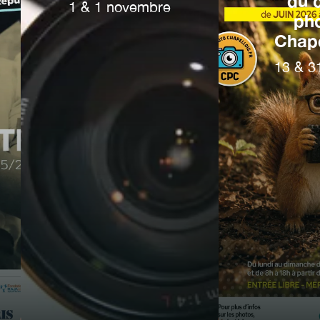
du 
1
&
1
novembre
ph
Chape
13
&
3