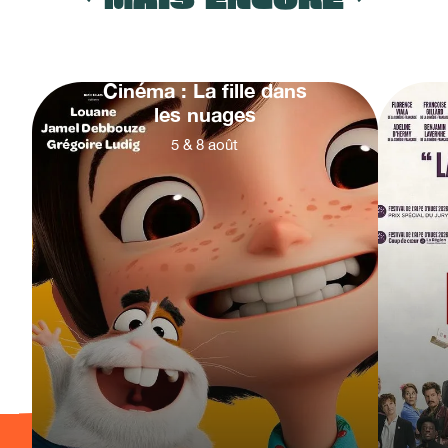
Cinéma : La fille dans
les nuages
5
&
8
août