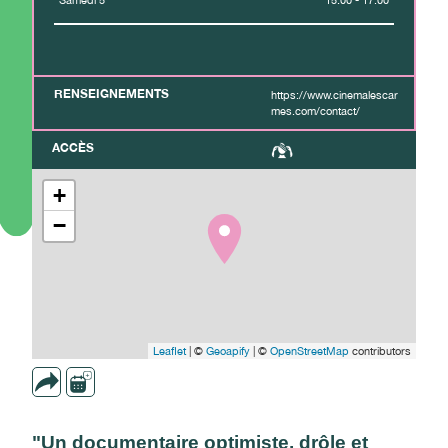
Samedi 5
15:00 - 17:00
RENSEIGNEMENTS
https://www.cinemalescar
mes.com/contact/
ACCÈS
+
−
Leaflet
| ©
Geoapify
| ©
OpenStreetMap
contributors
"Un documentaire optimiste, drôle et