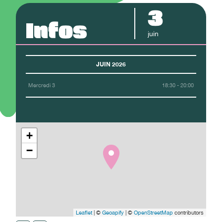
3
Infos
juin
JUIN 2026
Mercredi 3
18:30 - 20:00
+
−
Leaflet
| ©
Geoapify
| ©
OpenStreetMap
contributors