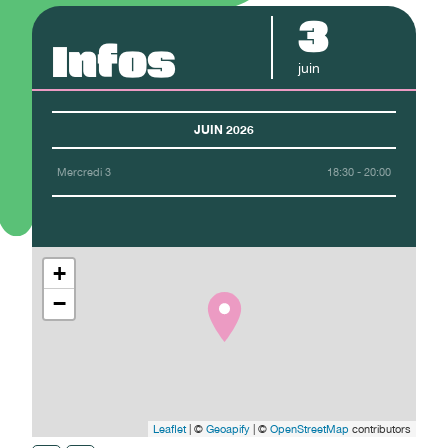
3
Infos
juin
JUIN 2026
Mercredi 3
18:30 - 20:00
+
−
Leaflet
| ©
Geoapify
| ©
OpenStreetMap
contributors