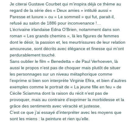
Je citerai Gustave Courbet qui m’inspira déjà ce thème au
regard de la série des « Deux amies » intitulé aussi «
Paresse et luxure » ou « Le sommeil » qui fut, parait-il,
refusé au salon de 1886 pour inconvenance !…
L’écrivaine irlandaise Edna O’Brien, notamment dans son
roman « Les grands chemins », là les figures de femmes
dont le désir, la passion et, les meurtrissures de leur relation
amoureuse, sont décrits avec élégance et finesse qui m’ont
perdurablement touché.
Sans oublier le film « Benedetta » de Paul Verhoeven, là
aussi le propos n’est pas de choquer mais plutôt de situer
les personnages sur un niveau métaphorique comme
l’exprime si bien son interprète Virginie Efira, et bien d’autres
exemples comme le portrait de « La jeune fille en feu » de
Cécile Sciamma dont la raison du récit n’est pas de
provoquer, mais au contraire d’exprimer la morbidesse et la
grâce des sentiments avec véracité et justesse.
C’est ce que j’ai essayé d’interpréter avec les moyens que
sont les miens : la peinture et rien qu’elle.