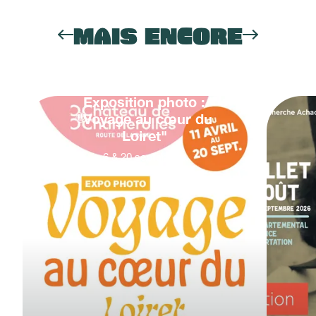
MAIS ENCORE
Exposition photo :
"Voyage au cœur du
Loiret"
6
&
20
septembre