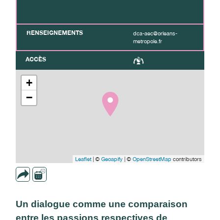
RENSEIGNEMENTS
dca-aec@orleans-
metropole.fr
ACCÈS
+
−
Leaflet
| ©
Geoapify
| ©
OpenStreetMap
contributors
Un dialogue comme une comparaison
entre les passions respectives de