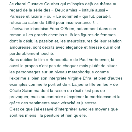
Je citerai Gustave Courbet qui m’inspira déjà ce thème au
regard de la série des « Deux amies » intitulé aussi «
Paresse et luxure » ou « Le sommeil » qui fut, parait-il,
refusé au salon de 1886 pour inconvenance !…
L’écrivaine irlandaise Edna O’Brien, notamment dans son
roman « Les grands chemins », là les figures de femmes
dont le désir, la passion et, les meurtrissures de leur relation
amoureuse, sont décrits avec élégance et finesse qui m’ont
perdurablement touché.
Sans oublier le film « Benedetta » de Paul Verhoeven, là
aussi le propos n’est pas de choquer mais plutôt de situer
les personnages sur un niveau métaphorique comme
l’exprime si bien son interprète Virginie Efira, et bien d’autres
exemples comme le portrait de « La jeune fille en feu » de
Cécile Sciamma dont la raison du récit n’est pas de
provoquer, mais au contraire d’exprimer la morbidesse et la
grâce des sentiments avec véracité et justesse.
C’est ce que j’ai essayé d’interpréter avec les moyens que
sont les miens : la peinture et rien qu’elle.