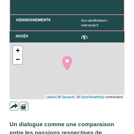
RENSEIGNEMENTS
dca-aec@orleans-
metropole.fr
ACCÈS
+
−
Leaflet
| ©
Geoapify
| ©
OpenStreetMap
contributors
Un dialogue comme une comparaison
entre les passions respectives de