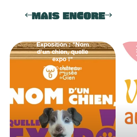
MAIS ENCORE
Exposition : "Nom
d'un chien, quelle
expo !"
20
&
30
septembre