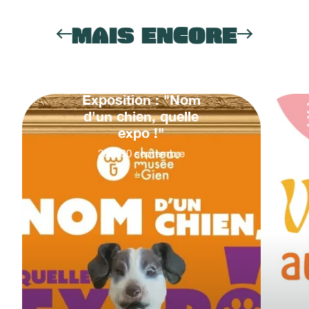
MAIS ENCORE
Exposition : "Nom
d'un chien, quelle
expo !"
20
&
30
septembre