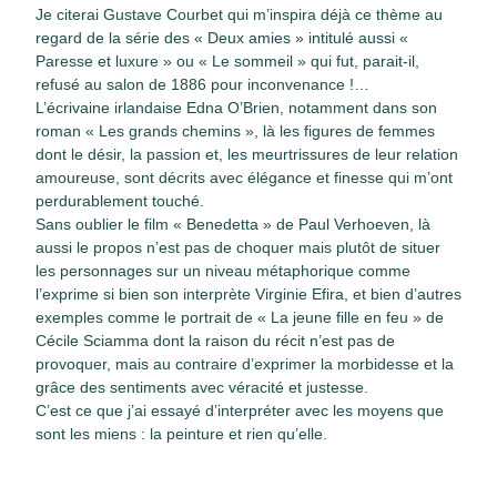
Je citerai Gustave Courbet qui m’inspira déjà ce thème au
regard de la série des « Deux amies » intitulé aussi «
Paresse et luxure » ou « Le sommeil » qui fut, parait-il,
refusé au salon de 1886 pour inconvenance !…
L’écrivaine irlandaise Edna O’Brien, notamment dans son
roman « Les grands chemins », là les figures de femmes
dont le désir, la passion et, les meurtrissures de leur relation
amoureuse, sont décrits avec élégance et finesse qui m’ont
perdurablement touché.
Sans oublier le film « Benedetta » de Paul Verhoeven, là
aussi le propos n’est pas de choquer mais plutôt de situer
les personnages sur un niveau métaphorique comme
l’exprime si bien son interprète Virginie Efira, et bien d’autres
exemples comme le portrait de « La jeune fille en feu » de
Cécile Sciamma dont la raison du récit n’est pas de
provoquer, mais au contraire d’exprimer la morbidesse et la
grâce des sentiments avec véracité et justesse.
C’est ce que j’ai essayé d’interpréter avec les moyens que
sont les miens : la peinture et rien qu’elle.