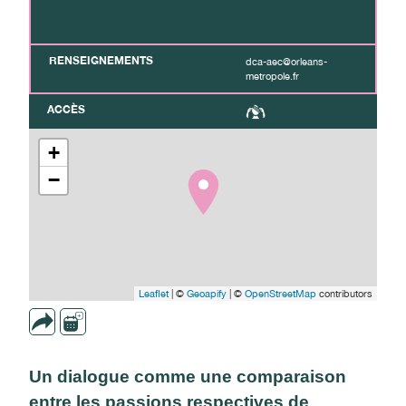
RENSEIGNEMENTS
dca-aec@orleans-
metropole.fr
ACCÈS
+
−
Leaflet
| ©
Geoapify
| ©
OpenStreetMap
contributors
Un dialogue comme une comparaison
entre les passions respectives de