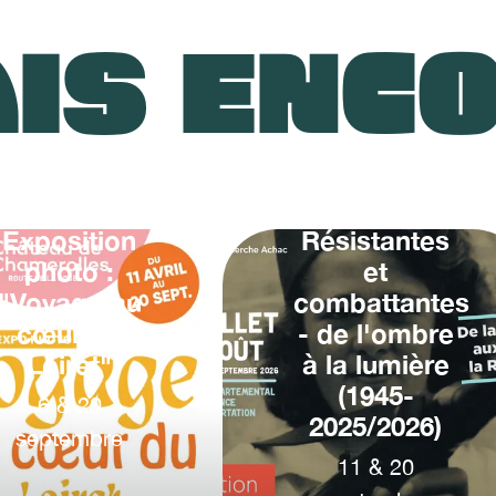
IS ENC
Exposition
Résistantes
photo :
et
"Voyage au
combattantes
cœur du
- de l'ombre
Loiret"
à la lumière
(1945-
6
&
20
2025/2026)
septembre
11
&
20