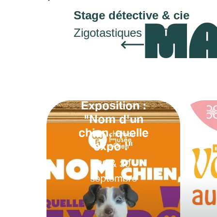
Stage détective & cie
MA
Zigotastiques Le QG
Exposition :
"Nom d'un
chien, quelle
expo !"
20
&
30
septembre