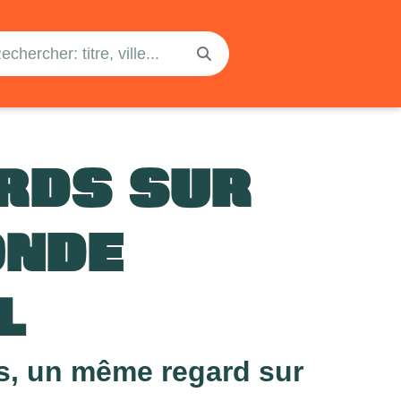
RDS SUR
ONDE
L
es, un même regard sur