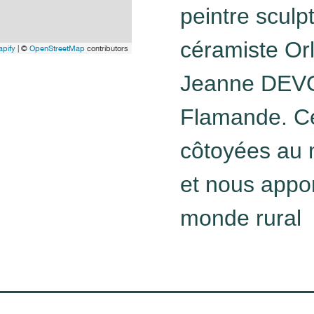
peintre sculp
céramiste Or
pify
| ©
OpenStreetMap
contributors
Jeanne DEVO
Flamande. C
côtoyées au 
et nous appor
monde rural