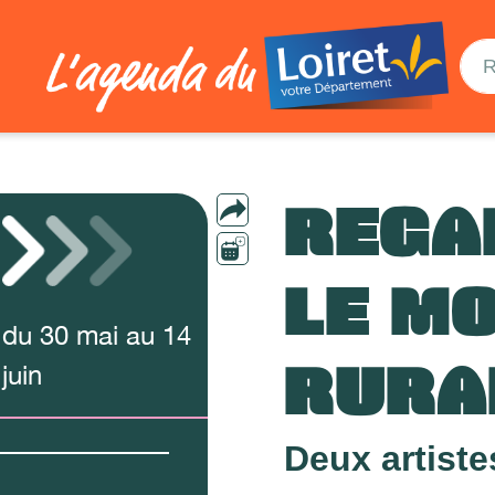
REGA
LE M
du
30
mai
au
14
RURA
juin
Deux artist