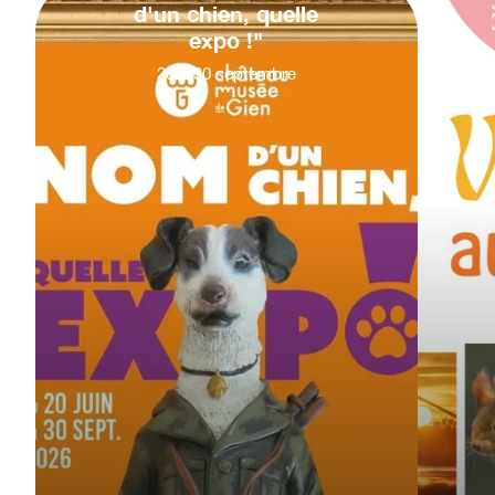
d'un chien, quelle
expo !"
20
&
30
septembre